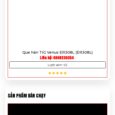
 (ER308L)
Que Hàn TIG Thép ER70S-6
Liên hệ: 0908230354
Lượt xem: 259
SẢN PHẨM BÁN CHẠY