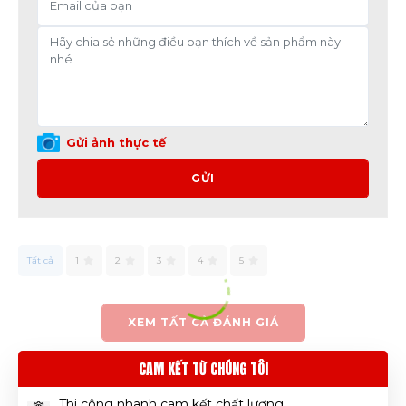
Gửi ảnh thực tế
GỬI
Tất cả
1
2
3
4
5
XEM TẤT CẢ ĐÁNH GIÁ
CAM KẾT TỪ CHÚNG TÔI
Thi công nhanh cam kết chất lượng