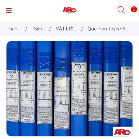
0
Trang
/
Sản
/
VẬT LIỆU
/
Que Hàn Tig Nhôm
chủ
phẩm
HÀN
ER5356