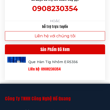
0908230354
HOẶC
hỗ trợ trực tuyến
Liên hệ với chúng tôi
Sản Phẩm Đã Xem
Que Hàn Tig Nhôm ER5356
Liên hệ: 0908230354
Công Ty TNHH Công Nghệ Hồ Quang