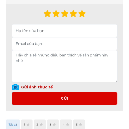
Gửi ảnh thực tế
GỬI
Tất cả
1
2
3
4
5