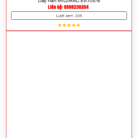
Dây hàn MIG/MAG ER70S-6
Liên hệ: 0908230354
Lượt xem: 205