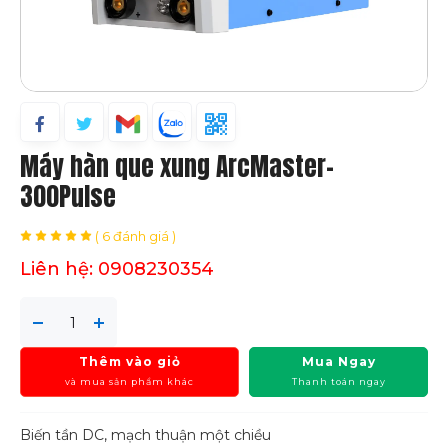
Máy hàn que xung ArcMaster-
300Pulse
( 6 đánh giá )
Liên hệ: 0908230354
Thêm vào giỏ
Mua Ngay
và mua sản phẩm khác
Thanh toán ngay
Biến tần DC, mạch thuận một chiều