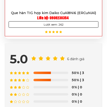
Que hàn TIG hợp kim Daiko CuAl8Ni6 (ERCuNiAl)
Liên hệ: 0908230354
Lượt xem: 262
5.0
6 đánh giá
50%
| 3
50%
| 3
0%
| 0
0%
| 0
0%
| 0