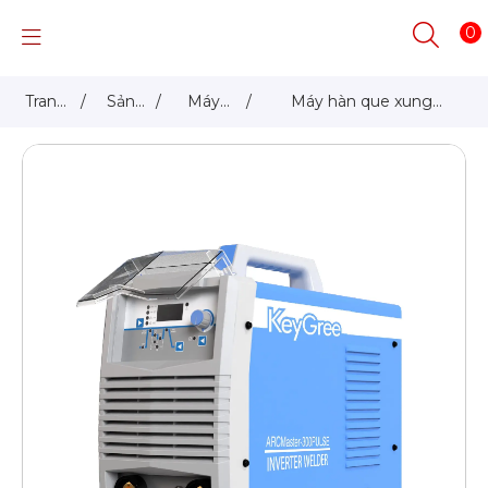
0
Trang
/
Sản
/
Máy
/
Máy hàn que xung
chủ
phẩm
hàn que
ArcMaster-300Pulse