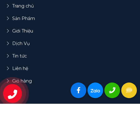
Trang chủ
Sản Phẩm
Giới Thiệu
Dịch Vụ
Tin tức
Liên hệ
Giỏ hàng
0908230354
LIÊN KẾT VỚI CHÚNG TÔI
THÊM VÀO GIỎ
MUA NGAY
Facebook Fanpage
Youtube