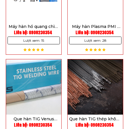
Máy hàn hồ quang chìm
Máy hàn Plasma PMI -
MZ-630/MZ-1000/MZ-
Liên hệ: 0908230354
Liên hệ: 0908230354
350 AC/DC TL3
1250/MZ-1600
Lượt xem: 15
Lượt xem: 28
Que hàn TIG Venus
Que hàn TIG thép không
Liên hệ: 0908230354
ER308L (ER308L)
Liên hệ: 0908230354
gì Capilla 2209