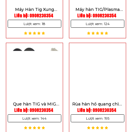
Máy Hàn Tig Xung
Máy hàn TIG/Plasma
Keygree TIG-255P ACDC
Liên hệ: 0908230354
Liên hệ: 0908230354
DUAL ARC 82 HFP
Lượt xem: 18
Lượt xem: 124
Que hàn TIG và MIG
Rùa hàn hồ quang chìm
nhôm hợp kim 1070
Liên hệ: 0908230354
hồ quang đôi hai dây
Liên hệ: 0908230354
MZS-5
Lượt xem: 144
Lượt xem: 195