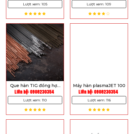
Lượt xem: 105
Lượt xem: 109
Que hàn TIG đồng hợp
Máy hàn plasmaJET 100
kim Capilla CuNi10 Fe
Liên hệ: 0908230354
Liên hệ: 0908230354
WIG
Lượt xem: 110
Lượt xem: 116