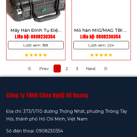
Máy Hàn Đinh Tụ Điện
Mỏ hàn MIG/MAG TBi T-
Midwest Fasteners Sure
Liên hệ: 0908230354
Liên hệ: 0908230354
Lux
Shot II CD Welder
Lượt xem: 188
Lượt xem: 224
(CDSW-002-01)
Prev
1
2
3
Next
Công Ty TNHH Công Nghệ Hồ Quang
Địa chỉ: 373/1/110 đường Thống Nhất, phường Thông Tây
Hội, thành phố Hồ Chí Minh, Việt Nam
Số điện thoại: 0908230354