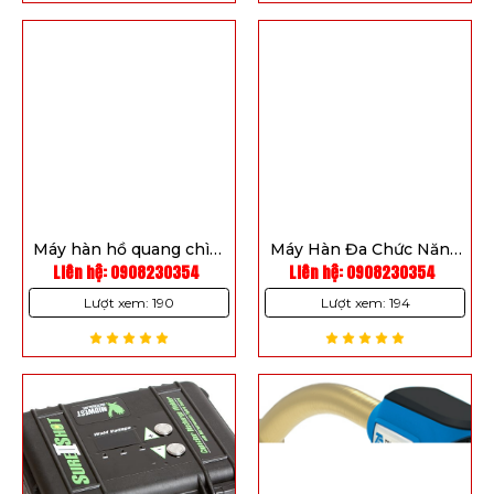
Máy hàn hồ quang chìm
Máy Hàn Đa Chức Năng
AC/DC ZDE7-1200HD
Liên hệ: 0908230354
Liên hệ: 0908230354
ZD7-1250HA Pro
Lượt xem: 190
Lượt xem: 194